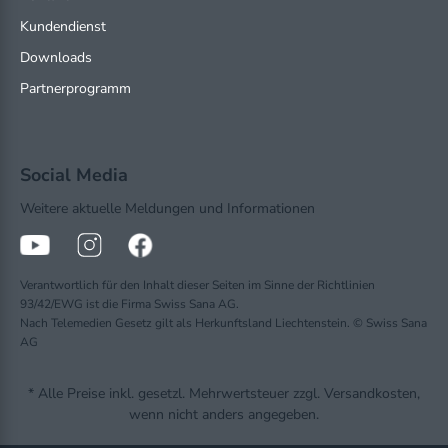
Kundendienst
Downloads
Partnerprogramm
Social Media
Weitere aktuelle Meldungen und Informationen
Verantwortlich für den Inhalt dieser Seiten im Sinne der Richtlinien
93/42/EWG ist die Firma Swiss Sana AG.
Nach Telemedien Gesetz gilt als Herkunftsland Liechtenstein. © Swiss Sana
AG
* Alle Preise inkl. gesetzl. Mehrwertsteuer zzgl. Versandkosten,
wenn nicht anders angegeben.