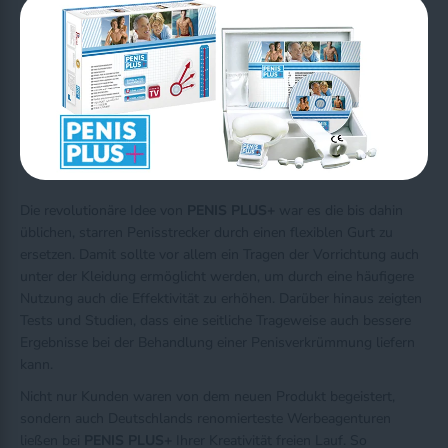
Die revolutionäre Idee von
PENIS PLUS+
war es die bis dahin
üblichen, starren Penisstrecker durch einen flexiblen Gurt zu
ersetzen. Damit sollte vor allem ein Tragen der Vorrichtung auch
unter der Kleidung ermöglicht werden, um durch eine häufigere
Nutzung auch die Effektivität zu erhöhen. Darüber hinaus zeigten
Tests und Studien, dass eine seitliche Trageweise auch bessere
Ergebnisse bei der Behandlung einer Penisverkrümmung liefern
kann.
Nicht nur Kunden waren von dem neuen Produkt begeistert,
sondern auch Deutschlands renomierteste Werbeagenturen
ließen bei
PENIS PLUS+
Ihrer Kreativität freien Lauf. So