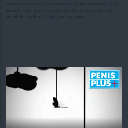
entstanden zeitlose, kleine Meisterwerke, der Werbegeschichte,
die auch heute noch - nach über 20 Jahren - begeistern können
und nichts von ihrer Wirkung verloren haben.