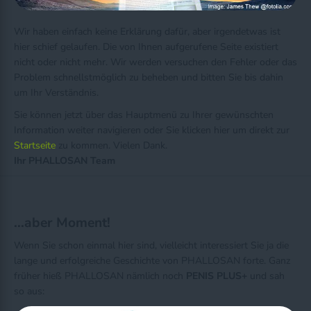
Wir haben einfach keine Erklärung dafür, aber irgendetwas ist
hier schief gelaufen. Die von Ihnen aufgerufene Seite existiert
nicht oder nicht mehr. Wir werden versuchen den Fehler oder das
Problem schnellstmöglich zu beheben und bitten Sie bis dahin
um Ihr Verständnis.
Sie können jetzt über das Hauptmenü zu Ihrer gewünschten
Information weiter navigieren oder Sie klicken hier um direkt zur
Startseite
zu kommen. Vielen Dank.
Ihr PHALLOSAN Team
...aber Moment!
Wenn Sie schon einmal hier sind, vielleicht interessiert Sie ja die
lange und erfolgreiche Geschichte von PHALLOSAN forte. Ganz
früher hieß PHALLOSAN nämlich noch
PENIS PLUS+
und sah
so aus: