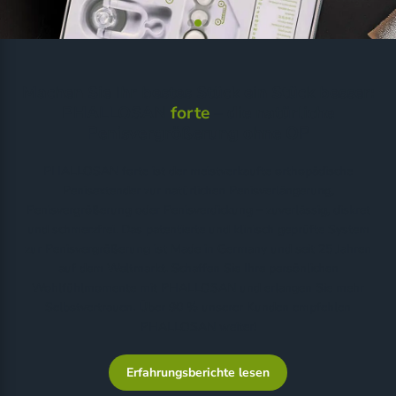
Machen Sie Ihr bestes Stück ein Stück besser:
PHALLOSAN
forte
– die natürliche
Penisvergrößerung ohne OP
PHALLOSAN forte ist der meistverkaufte orthopädische
Penisextender zur natürlichen Penisverlängerung,
Penisvergrößerung oder Penisverdickung – zuverlässig, diskret
und schmerzfrei. Das patentierte und klinisch geprüfte System
zur Penisvergrößerung ist Made in Germany und seit 25 Jahren
auf dem Weltmarkt. Schaffen Sie Ihre persönlichen
Wohlfühlmomente mit PHALLOSAN und erlangen Sie mehr
Selbstvertrauen. Über 90 % unserer Kunden empfehlen
PHALLOSAN weiter!
Erfahrungsberichte lesen