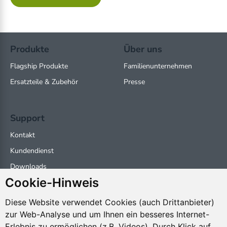
Produkte
Über uns
Flagship Produkte
Familienunternehmen
Ersatzteile & Zubehör
Presse
Support
Kontakt
Kundendienst
Downloads
Cookie-Hinweis
Partnerprogramm
Diese Website verwendet Cookies (auch Drittanbieter)
zur Web-Analyse und um Ihnen ein besseres Internet-
Social Media
Erlebnis zu ermöglichen (z.B. Videos). Durch Klick auf