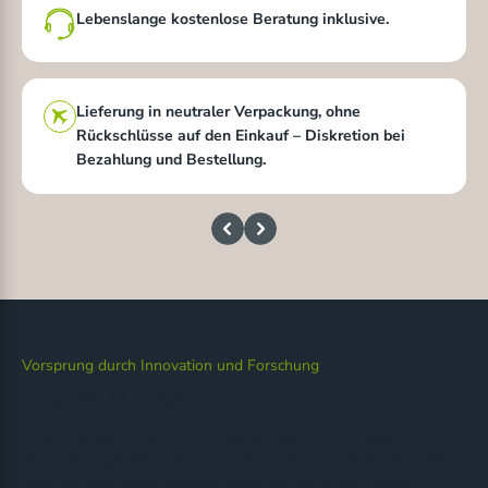
Lebenslange kostenlose Beratung inklusive.
Lieferung in neutraler Verpackung, ohne
Rückschlüsse auf den Einkauf – Diskretion bei
Bezahlung und Bestellung.
Vorsprung durch Innovation und Forschung
Über PHALLOSAN
Unser Familienunternehmen, das bereits in der zweiten
Generation geführt wird, entstand aus einer revolutionären Idee
Ende der 90er Jahre. Inspiriert durch die Suche nach einer