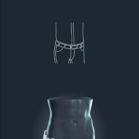
gesamten Penis neues Zellmaterial. Der Penis nimmt an Umfang
und Länge zu, auch die Eichel wird vergrößert – ganz ohne OP.
Sie können PHALLOSAN problemlos und unbemerkt unter der
Kleidung tragen und Ihrem Alltag nachgehen – sogar während
des Schlafens. Machen Sie Ihr bestes Stück ein Stück besser!