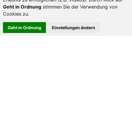
Geht in Ordnung
stimmen Sie der Verwendung von
Weitere aktuelle Meldungen und Informationen
Cookies zu.
Geht in Ordnung
Einstellungen ändern
Verantwortlich für den Inhalt dieser Seiten im Sinne der Richtlinien
93/42/EWG ist die Firma Swiss Sana AG.
Nach Telemedien Gesetz gilt als Herkunftsland Liechtenstein. © Swiss Sana
AG
* Alle Preise inkl. gesetzl. Mehrwertsteuer zzgl. Versandkosten,
wenn nicht anders angegeben.
© 2026 All Rights Reserved.
Impressum
|
Datenschutz
|
AGB
|
AGB Affiliate
|