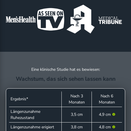
Eine klinische Studie hat es bewiesen:
Wachstum, das sich sehen lassen kann
Nach 3
Nach 6
Ergebnis*
Monaten
Monaten
Längenzunahme
3,5 cm
4,9 cm
Ruhezustand
Längenzunahme erigiert
3,8 cm
4,8 cm