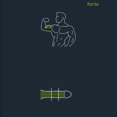
Wie funktioniert PHALLOSAN
forte
?
Der Penis besteht zwar nicht aus Muskeln, kann aber mit
PHALLOSAN genauso trainiert werden. Durch die einzigartige
und schmerzfreie Dehnung wird der gesamte Penis dauerhaft
vergrößert. Bodybuilding für Ihren Penis!
Durch die Anwendung von PHALLOSAN bildet der Körper am